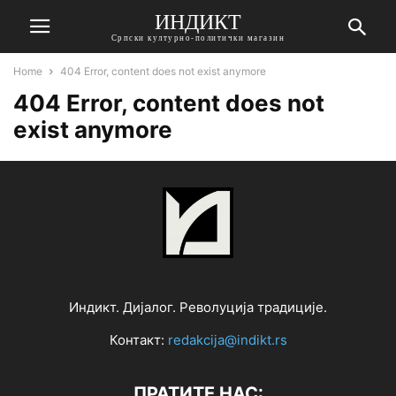
ИНДИКТ
Српски културно-политички магазин
Home
404 Error, content does not exist anymore
404 Error, content does not
exist anymore
Индикт. Дијалог. Револуција традиције.
Контакт:
redakcija@indikt.rs
ПРАТИТЕ НАС: