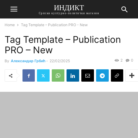
ИНДИКТ
Српски културно-политички магазин
Home
Tag Template – Publication PRO - New
Tag Template – Publication
PRO – New
2
0
By
Александар Грбић
-
22/02/2025