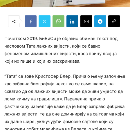
Почетком 2019. БиБиСи је објавио обиман текст под
насловом Тата лажних вијести, који се бавио
феноменом измишљених вијести, кроз причу двојца
који их пише и који их раскринкава.
“Тата” се зове Кристофер Блер. Прича о њему започиње
као забавна биографија неког ко се само шалио, па
схватио да од лажних вијести може да живи умјесто да
ломи кичму на градилишту. Паралелна прича о
фактчекеру из Белгије каже да је Блер заправо фабрика
лажних вијести, те да оне доминирају на сајтовима који
их даље шире, укључујући фамозне сајтове који су
доносили добит младићима из Велеса, о којима се