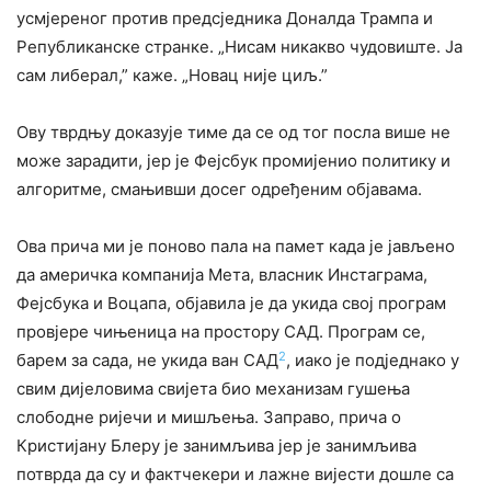
усмјереног против предсједника Доналда Трампа и
Републиканске странке. „Нисам никакво чудовиште. Ја
сам либерал,” каже. „Новац није циљ.”
Ову тврдњу доказује тиме да се од тог посла више не
може зарадити, јер је Фејсбук промијенио политику и
алгоритме, смањивши досег одређеним објавама.
Ова прича ми је поново пала на памет када је јављено
да америчка компанија Мета, власник Инстаграма,
Фејсбука и Воцапа, објавила је да укида свој програм
провјере чињеница на простору САД. Програм се,
2
барем за сада, не укида ван САД
, иако је подједнако у
свим дијеловима свијета био механизам гушења
слободне ријечи и мишљења. Заправо, прича о
Кристијану Блеру је занимљива јер је занимљива
потврда да су и фактчекери и лажне вијести дошле са