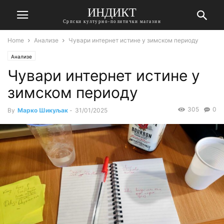
ИНДИКТ
Српски културно-политички магазин
Home
Анализе
Чувари интернет истине у зимском периоду
Анализе
Чувари интернет истине у
зимском периоду
305
0
By
Марко Шикуљак
-
31/01/2025