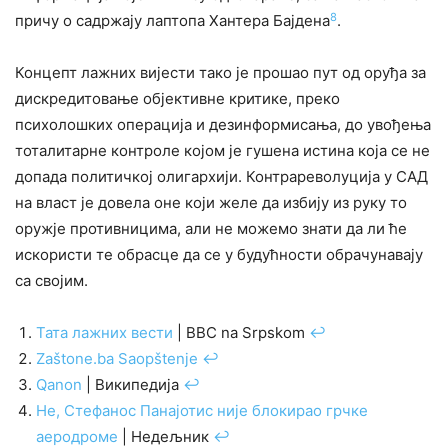
8
причу о садржају лаптопа Хантера Бајдена
.
Концепт лажних вијести тако је прошао пут од оруђа за
дискредитовање објективне критике, преко
психолошких операција и дезинформисања, до увођења
тоталитарне контроле којом је гушена истина која се не
допада политичкој олигархији. Контрареволуција у САД
на власт је довела оне који желе да избију из руку то
оружје противницима, али не можемо знати да ли ће
искористи те обрасце да се у будућности обрачунавају
са својим.
Тата лажних вести
| BBC na Srpskom
↩︎
Zaštone.ba Saopštenje
↩︎
Qanon
| Википедија
↩︎
Не, Стефанос Панајотис није блокирао грчке
аеродроме
| Недељник
↩︎