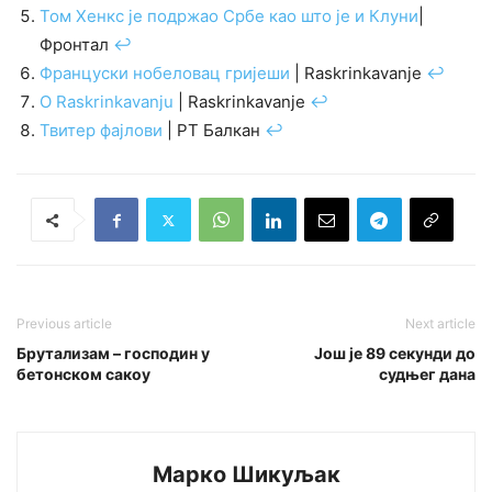
Том Хенкс је подржао Србе као што је и Клуни
|
Фронтал
↩︎
Француски нобеловац гријеши
| Raskrinkavanje
↩︎
O Raskrinkavanju
| Raskrinkavanje
↩︎
Твитер фајлови
| РТ Балкан
↩︎
Previous article
Next article
Брутализам – господин у
Још је 89 секунди до
бетонском сакоу
судњег дана
Марко Шикуљак