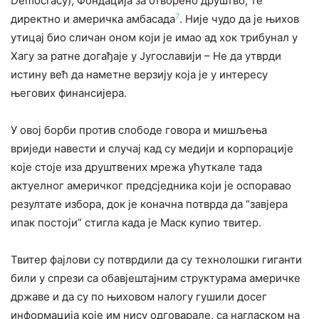
Democracy), Фондација за отворено друштво, те
7
директно и америчка амбасада
. Није чудо да је њихов
утицај био сличан оном који је имао ад хок трибунал у
Хагу за ратне догађаје у Југославији – Не да утврди
истину већ да наметне верзију која је у интересу
његових финансијера.
У овој борби против слободе говора и мишљења
вриједи навести и случај кад су медији и корпорације
које стоје иза друштвених мрежа ућуткале тада
актуелног америчког предсједника који је оспоравао
резултате избора, док је коначна потврда да “завјера
ипак постоји” стигла када је Маск купио твитер.
Твитер фајлови су потврдили да су технолошки гиганти
били у спрези са обавјештајним структурама америчке
државе и да су по њиховом налогу гушили досег
информација које им нису одговарале, са нагласком на