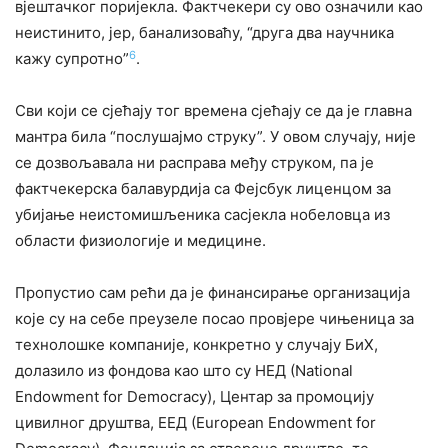
вјештачког поријекла. Фактчекери су ово означили као
неистинито, јер, банализоваћу, “друга два научника
6
кажу супротно”
.
Сви који се сјећају тог времена сјећају се да је главна
мантра била “послушајмо струку”. У овом случају, није
се дозвољавала ни расправа међу струком, па је
фактчекерска балавурдија са Фејсбук лиценцом за
убијање неистомишљеника сасјекла нобеловца из
области физиологије и медицине.
Пропустио сам рећи да је финансирање организација
које су на себе преузеле посао провјере чињеница за
технолошке компаније, конкретно у случају БиХ,
долазило из фондова као што су НЕД (National
Endowment for Democracy), Центар за промоцију
цивилног друштва, ЕЕД (European Endowment for