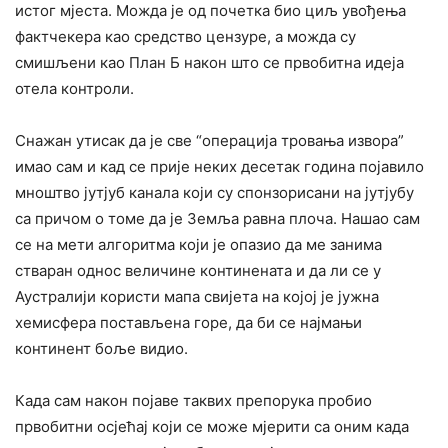
истог мјеста. Можда је од почетка био циљ увођења
фактчекера као средство цензуре, а можда су
смишљени као План Б након што се првобитна идеја
отела контроли.
Снажан утисак да је све “операција тровања извора”
имао сам и кад се прије неких десетак година појавило
мноштво јутјуб канала који су спонзорисани на јутјубу
са причом о томе да је Земља равна плоча. Нашао сам
се на мети алгоритма који је опазио да ме занима
стваран однос величине континената и да ли се у
Аустралији користи мапа свијета на којој је јужна
хемисфера постављена горе, да би се најмањи
континент боље видио.
Када сам након појаве таквих препорука пробио
првобитни осјећај који се може мјерити са оним када