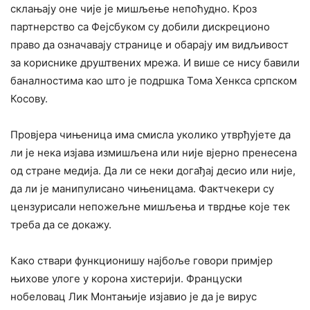
склањају оне чије је мишљење непоћудно. Кроз
партнерство са Фејсбуком су добили дискреционо
право да означавају странице и обарају им видљивост
за кориснике друштвених мрежа. И више се нису бавили
баналностима као што је подршка Тома Хенкса српском
Косову.
Провјера чињеница има смисла уколико утврђујете да
ли је нека изјава измишљена или није вјерно пренесена
од стране медија. Да ли се неки догађај десио или није,
да ли је манипулисано чињеницама. Фактчекери су
цензурисали непожељне мишљења и тврдње које тек
треба да се докажу.
Како ствари функционишу најбоље говори примјер
њихове улоге у корона хистерији. Француски
нобеловац Лик Монтањије изјавио је да је вирус