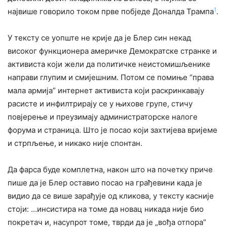
1
највише говорило током прве побједе Доналда Трампа
.
У тексту се уопште не крије да је Блер син некад
високог функционера америчке Демократске странке и
активиста који жели да политичке неистомишљенике
направи глупим и смијешним. Потом се помиње “права
мала армија” интернет активиста који раскринкавају
расисте и инфилтрирају се у њихове групе, стичу
повјерење и преузимају администраторске налоге
форума и страница. Што је посао који захтијева вријеме
и стрпљење, и никако није спонтан.
Да фарса буде комплетна, након што на почетку приче
пише да је Блер оставио посао на грађевини када је
видио да се више зарађује од кликова, у тексту касније
стоји: …инсистира на томе да новац никада није био
покретач и, насупрот томе, тврди да је „вођа отпора”