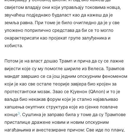
свијетом владају они који управљају токовима новца,
звучаћеш подједнако будаласт као да кажеш да је
земља равна. При томе је било очигледно да је у све
уложено поприлично средстава да би се то могло
окарактерисати као пројекат групе залуђеника и
хобиста.
Потом је на власт дошао Трамп и прича да су се лажне
вијести које су му помогле шириле из Велеса. Трампов
мандат завршио се са још једним опскурним феноменом
који је као све остале теорије завјера био кројен за
протестантски мозак. Звао се Кјуенон (QAnon) и то је
ваљда био некакав форум који је стално најављивао
хапшења окултних структура које из сјенке повлаче
3
конце
. Суштина је заправо била у томе да су Трампове
присталице дражене новим и новим опскурним
нагађањима и анестезиране причом: Све иде по плану,