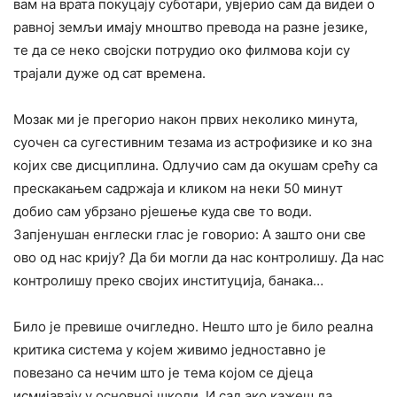
вам на врата покуцају суботари, увјерио сам да видеи о
равној земљи имају мноштво превода на разне језике,
те да се неко својски потрудио око филмова који су
трајали дуже од сат времена.
Мозак ми је прегорио након првих неколико минута,
суочен са сугестивним тезама из астрофизике и ко зна
којих све дисциплина. Одлучио сам да окушам срећу са
прескакањем садржаја и кликом на неки 50 минут
добио сам убрзано рјешење куда све то води.
Запјенушан енглески глас је говорио: А зашто они све
ово од нас крију? Да би могли да нас контролишу. Да нас
контролишу преко својих институција, банака…
Било је превише очигледно. Нешто што је било реална
критика система у којем живимо једноставно је
повезано са нечим што је тема којом се дјеца
исмијавају у основној школи. И сад ако кажеш да