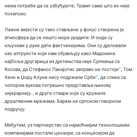
нема потребе да се узбуђујете, Трамп само што их није
похапсио.
Лажне вијести су тако стављене у фокус створена је
атмосфера да се нешто мора урадити. И онда су
кључеви у руке дати фактчекерима. Они су дјеловали
као алтруисти који нам објављују како Мадонина
најбоља другарица из дјетињства није Српкиња са
4
Косова, да Стефанос Панајотис заправо не постоји
, Том
5
Хенк и Џорџ Клуни нису подржали Србе
, да слика са
чопором вукова погрешно представља њихову
хијерархију… и друге ствари које су кружиле
друштвеним мрежама. Барем на српском говорном
подручју.
Међутим, уз партнерство са најмоћнијим технолошким
компанијама постали цензори, са концесијом да