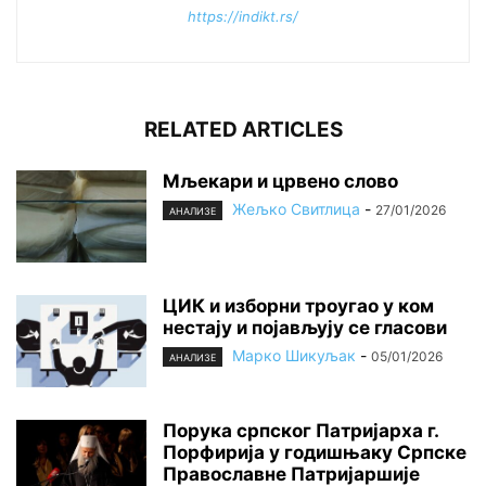
https://indikt.rs/
RELATED ARTICLES
Mљекари и црвено слово
Жељко Свитлица
-
27/01/2026
АНАЛИЗЕ
ЦИК и изборни троугао у ком
нестају и појављују се гласови
Марко Шикуљак
-
05/01/2026
АНАЛИЗЕ
Порука српског Патријарха г.
Порфирија у годишњаку Српске
Православне Патријаршије