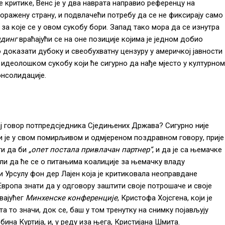
е критике, Венс је у два наврата направио референцу на
оражену страну, и подвлачећи потребу да се не фиксирају само
за које се у овом сукобу бори. Запад тако мора да се изнутра
ндинг
враћајући се на оне позиције којима је једном добио
ко доказати дубоку и свеобухватну цензуру у америчкој јавности
у идеолошком сукобу који ће сигурно да нађе мјесто у културном
онсолидације.
ај говор потпредсједника Сједињених Држава? Сигурно није
и је у свом помирљивом и одмјереном поздравном говору, прије
ти да би
„опет постала привлачан партнер“
, и да је са њемачке
ли да ће се о питањима коалиције за њемачку владу
 Урсулу фон дер Лајен која је критиковала неоправдане
Европа знати да у одговору заштити своје потрошаче и своје
вајућег
Минхенске конференције
, Кристофа Хојсгена, који је
та то значи, док се, баш у том тренутку на снимку појављују
ина Куртија, и, у реду иза њега, Кристијана Шмита.