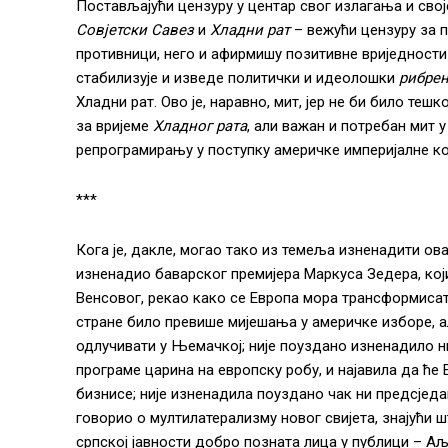
Постављајући цензуру у центар свог излагања и свој
Совјетски Савез
и
Хладни рат
– вежући цензуру за п
противници, него и афирмишу позитивне вриједности 
стабилизује и изведе политички и идеолошки
рибре
Хладни рат. Ово је, наравно, мит, јер не би било теш
за вријеме
Хладног рата
, али важан и потребан мит 
репрограмирању у поступку америчке империјалне к
***
Кога је, дакле, могао тако из темеља изненадити ов
изненадио баварског премијера Маркуса Зедера, кој
Венсовог, рекао како се Европа мора трансформиса
стране било превише мијешања у америчке изборе, а
одлучивати у Њемачкој; није поуздано изненадило ни
програме царина на европску робу, и најавила да ће 
бизнисе; није изненадила поуздано чак ни предсједа
говорио о мултилатерализму новог свијета, знајући ш
српској јавности добро позната лица у публици – Аљб