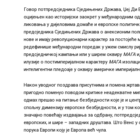
Говор потпредсједника Сједињених Држава, Џеј Ди 
оцијењен као историјски заокрет у међународним од
ликовања у дијеловима домаће и европске политичке ј
предсједника Сједињених Држава о анексионим полит
нове и имају револуционарни карактер за постојеће 
редефинише међународни поредак у ужем смислу рије
предсједничкој кампањи или у ширем оквиру
МАГА
и
илузије о постимперијалном карактеру
МАГА
изолаци
интелигентни пледоаје у оквиру америчке империјалн
Након уводног поздрава присутнима и помена жрта
пригодно поменуо поводом критике неадекватне мигр
одмах прешао на питање безбједности које је и цен
спољну димензију европске безбједности, и у том к
значајно повећају издвајања за одбрану, потпредс
европских, и шире – западних друштава. Што Венс у 
порука Европи коју је Европа већ чула.