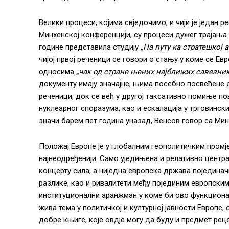
Велики процеси, којима свједочимо, и чији је један 
Минхенској конференцији, су процеси дужег трајања.
године представила студију
„На путу ка стратешкој
чијој првој реченици се говори о стању у коме се Е
односима
„чак од стране њених најближих савезни
документу имају значајне, њима посебно посвећене 
реченици, док се већ у другој таксативно помиње п
нуклеарног споразума, као и ескалација у трговинск
значи барем пет година уназад, Венсов говор са Мин
Положај Европе је у глобалним геополитичким промје
најнеодређенији. Само уједињена и релативно цент
концерту сила, а ниједна европска држава поједина
разлике, као и ривалитети међу појединим европски
институционални аранжман у коме би ово функциона
жива тема у политичкој и културној јавности Европе, 
добре књиге, које овдје могу да буду и предмет ре