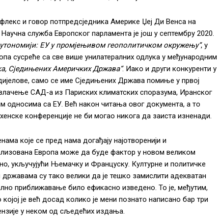
рефлекс и говор потпредсједника Америке Џеј Ди Венса на
 Научна служба Европског парламента је још у септембру 2020.
 аутономији: ЕУ у промјењивом геополитичком окружењу“
, у
вропа сусреће са све више унилатералних одлука у међународним
ка, Сједињених Америчких Држава“
. Иако и други конкуренти у
дијелове, само се име Сједињених Држава помиње у првој
овлачење САД-а из Париских климатских споразума, Иранског
им односима са ЕУ. Већ након читања овог документа, а то
хенске конференције не би могао никога да заиста изненади.
нама које се пред нама догађају најотворенији и
рализована Европа може да буде фактор у новом великом
чно, укључујући Њемачку и Француску. Културне и политичке
м државама су тако велики да је тешко замислити адекватан
лно приближавање било ефикасно изведено. То је, међутим,
о којој је већ досад колико је мени познато написано бар три
цензије у неком од сљедећих издања.