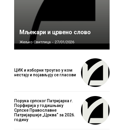
Mљекари и црвено слово
Жељко Свитлица
-
27/01/2026
ЦИК и изборни троугао у ком
нестају и појављују се гласови
Порука српског Патријарха г.
Порфирија у годишњаку
Српске Православне
Патријаршије „Црква“ за 2026.
годину