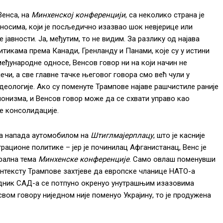
Венса, на
Минхенској конференцији
, са неколико страна је
носима, који је посљедично изазвао шок невјерице или
авности. Ја, међутим, то не видим. За разлику од најава
икама према Канади, Гренланду и Панами, које су у истини
међународне односе, Венсов говор ни на који начин не
чи, а све главне тачке његовог говора смо већ чули у
деологије. Ако су поменуте Трампове најаве рашчистиле раније
онизма, и Венсов говор може да се схвати управо као
е консолидације.
ва напада аутомобилом на
Штиглмајерплацу
, што је касније
ационе политике – јер је починилац Афганистанац, Венс је
трална тема
Минхенске конференције
. Само овлаш поменувши
онтексту Трампове захтјеве да европске чланице НАТО-а
једник САД-а се потпуно окренуо унутрашњим изазовима
свом говору ниједном није поменуо Украјину, то је продужена