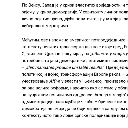
По Венсу, Запад је у кризи властитих вриједности, 
ријечју, у кризи демократије. У хоризонту личног пол
лично осјетио припадајући политичкој групи која је
либералног мејнстрима.
Међутим, oвe напомене америчког потпредсједника нем
контексту великих трансформација које стоје пред 
Сједињене Државе фокусирају на
„области у свијету
потребан што јачи демократски легитимитет системи
–
„thin mandates produce unstable results“
. Предсједн
политичкој и војној трансформацији Европе рекла –
„
учествовање
AfD
-а у власти у Њемачкој, произвело
за ове велике реформе, нарочито ако се узме у обзи
на супротним позицијама од „peace through strength
администрације називајући је чешће – бриселском те
демократија не смије да се боји дијалога са другом с
контексту исто тако лоше српске поларизације која