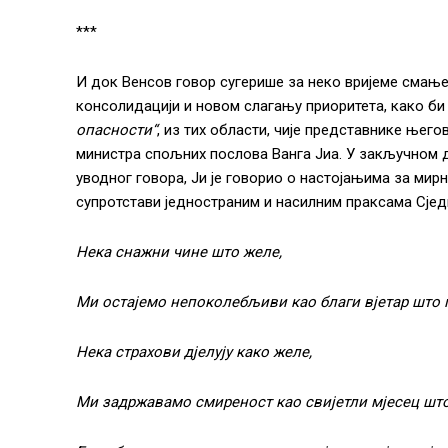
***
И док Венсов говор сугерише за неко вријеме смање
консолидацији и новом слагању приоритета, како би
опасности“
, из тих области, чије представнике њего
министра спољних послова Ванга Јиа. У закључном д
уводног говора, Ји је говорио о настојањима за мир
супротстави једностраним и насилним праксама Сјед
Нека снажни чине што желе,
Ми остајемо непоколебљиви као благи вјетар што м
Нека страхови дјелују како желе,
Ми задржавамо смиреност као свијетли мјесец што 