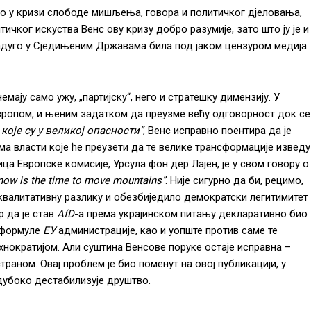
и то у кризи слободе мишљења, говора и политичког дјеловања,
итичког искуства Венс ову кризу добро разумије, зато што ју је и
 задуго у Сједињеним Државама била под јаком цензуром медија
ају само ужу, „партијску“, него и стратешку димензију. У
Европом, и њеним задатком да преузме већу одговорност док се
 које су у великој опасности“
, Венс исправно поентира да је
ма власти које ће преузети да те велике трансформације изведу
ица Европске комисије, Урсула фон дер Лајен, је у свом говору о
now is the time to move mountains”
. Није сигурно да би, рецимо,
 квалитативну разлику и обезбиједило демократски легитимитет
р да је став
AfD
-а према украјинском питању декларативно био
“ формуле
ЕУ
администрације, као и уопште против саме те
хнократијом. Али суштина Венсове поруке остаје исправна –
траном. Овај проблем је био поменут на овој публикацији, у
 дубоко дестабилизује друштво.