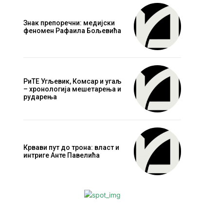
Знак препоречни: медијски
феномен Рафаила Бољевића
РиТЕ Угљевик, Комсар и угаљ
– хронологија мешетарења и
рударења
Крвави пут до трона: власт и
интриге Анте Павелића