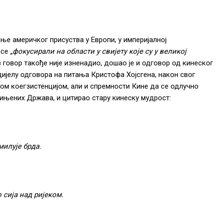
ње америчког присуства у Европи, у империјалној
 се
„фокусирали на области у свијету које су у великој
в говор такође није изненадио, дошао је и одговор од кинеског
ијелу одговора на питања Кристофа Хојсгена, након свог
ном коегзистенцијом, али и спремности Кине да се одлучно
ињених Држава, и цитирао стару кинеску мудрост:
илује брда.
сија над ријеком.