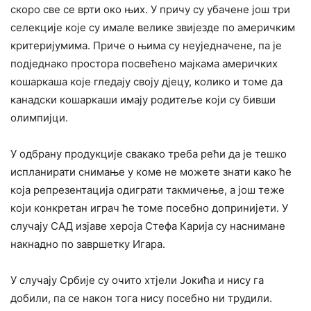
скоро све се врти око њих. У причу су убачене још три
селекције које су имале велике звијезде по америчким
критеријумима. Приче о њима су неуједначене, па је
подједнако простора посвећено мајкама америчких
кошаркаша које гледају своју дјецу, колико и томе да
канадски кошаркаши имају родитеље који су бивши
олимпијци.
У одбрану продукције свакако треба рећи да је тешко
испланирати снимање у коме не можете знати како ће
која репрезентација одиграти такмичење, а још теже
који конкретан играч ће томе посебно допринијети. У
случају САД изјаве хероја Стефа Карија су наснимане
накнадно по завршетку Игара.
У случају Србије су очито хтјели Јокића и нису га
добили, па се након тога нису посебно ни трудили.