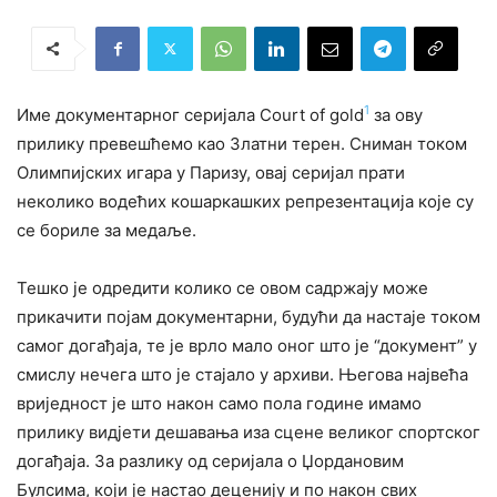
1
Име документарног серијала Court of gold
за ову
прилику превешћемо као Златни терен. Сниман током
Олимпијских игара у Паризу, овај серијал прати
неколико водећих кошаркашких репрезентација које су
се бориле за медаље.
Тешко је одредити колико се овом садржају може
прикачити појам документарни, будући да настаје током
самог догађаја, те је врло мало оног што је “документ” у
смислу нечега што је стајало у архиви. Његова највећа
вриједност је што након само пола године имамо
прилику видјети дешавања иза сцене великог спортског
догађаја. За разлику од серијала о Џордановим
Булсима, који је настао деценију и по након свих