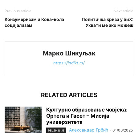
Previous article
Next article
Конзумеризам и Кока-кола
Политичка криза у БиХ:
социјализам
Ухвати ме ако можеш
Марко Шикуљак
https://indikt.rs/
RELATED ARTICLES
Културно образовање човјека:
Ортега и Гасет – Мисија
универзитета
Александар Грбић
-
01/06/2025
РЕЦЕНЗИЈЕ