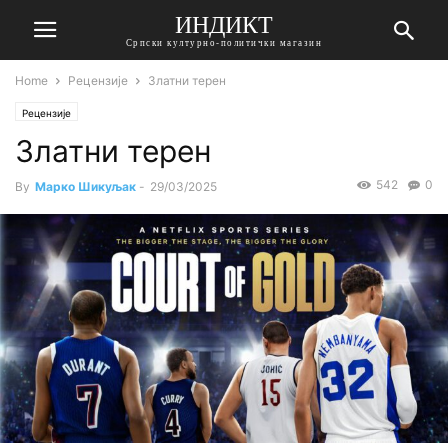
ИНДИКТ
Српски културно-политички магазин
Home
Рецензије
Златни терен
Рецензије
Златни терен
542
0
By
Марко Шикуљак
-
29/03/2025