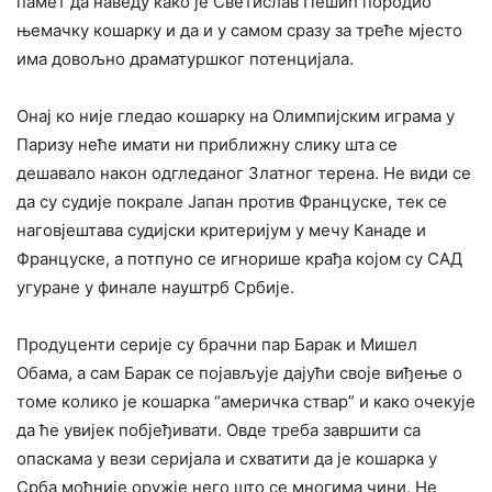
памет да наведу како је Светислав Пешић породио
њемачку кошарку и да и у самом сразу за треће мјесто
има довољно драматуршког потенцијала.
Онај ко није гледао кошарку на Олимпијским играма у
Паризу неће имати ни приближну слику шта се
дешавало након одгледаног Златног терена. Не види се
да су судије покрале Јапан против Француске, тек се
наговјештава судијски критеријум у мечу Канаде и
Француске, а потпуно се игнорише крађа којом су САД
угуране у финале науштрб Србије.
Продуценти серије су брачни пар Барак и Мишел
Обама, а сам Барак се појављује дајући своје виђење о
томе колико је кошарка “америчка ствар” и како очекује
да ће увијек побјеђивати. Овде треба завршити са
опаскама у вези серијала и схватити да је кошарка у
Срба моћније оружје него што се многима чини. Не