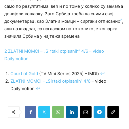
само по резултатима, већ и по томе у колико су земаља
донијели кошарку. Зато Србија треба да сними свој
2
документарац, као Златни момци – сиртаки отписаних
,
али на квадрат, са нагласком на то колико је кошарка
значила Србима у најтежа времена.
2
ZLATNI MOMCI – „Sirtaki otpisanih“ 4/6 – video
Dailymotion
Court of Gold
(TV Mini Series 2025) – IMDb
↩︎
ZLATNI MOMCI – „Sirtaki otpisanih“ 4/6
– video
Dailymotion
↩︎