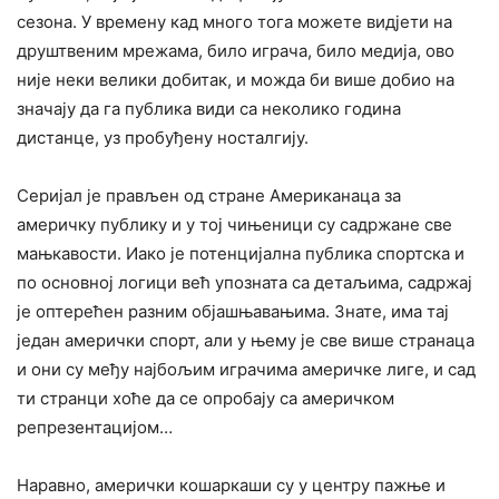
сезона. У времену кад много тога можете видјети на
друштвеним мрежама, било играча, било медија, ово
није неки велики добитак, и можда би више добио на
значају да га публика види са неколико година
дистанце, уз пробуђену носталгију.
Серијал је прављен од стране Американаца за
америчку публику и у тој чињеници су садржане све
мањкавости. Иако је потенцијална публика спортска и
по основној логици већ упозната са детаљима, садржај
је оптерећен разним објашњавањима. Знате, има тај
један амерички спорт, али у њему је све више странаца
и они су међу најбољим играчима америчке лиге, и сад
ти странци хоће да се опробају са америчком
репрезентацијом…
Наравно, амерички кошаркаши су у центру пажње и