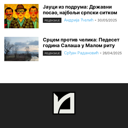
Јауци из подрума: Државни
посао, најбољи српски ситком
Андрија Ћелић
-
30/05/2025
РЕЦЕНЗИЈЕ
Срцем против челика: Педесет
година Салаша у Малом риту
Срђан Радановић
-
26/04/2025
РЕЦЕНЗИЈЕ