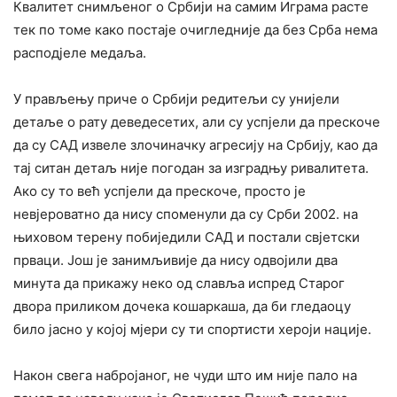
Квалитет снимљеног о Србији на самим Играма расте
тек по томе како постаје очигледније да без Срба нема
расподјеле медаља.
У прављењу приче о Србији редитељи су унијели
детаље о рату деведесетих, али су успјели да прескоче
да су САД извеле злочиначку агресију на Србију, као да
тај ситан детаљ није погодан за изградњу ривалитета.
Ако су то већ успјели да прескоче, просто је
невјероватно да нису споменули да су Срби 2002. на
њиховом терену побиједили САД и постали свјетски
прваци. Још је занимљивије да нису одвојили два
минута да прикажу неко од славља испред Старог
двора приликом дочека кошаркаша, да би гледаоцу
било јасно у којој мјери су ти спортисти хероји нације.
Након свега набројаног, не чуди што им није пало на