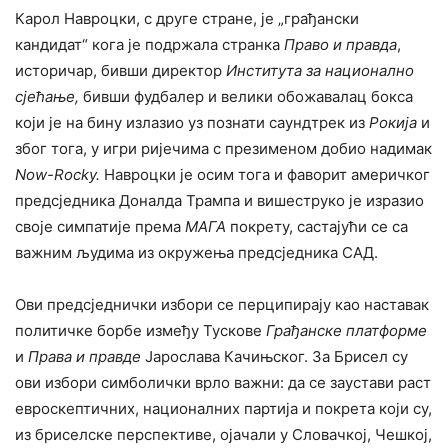
Карол Навроцки, с друге стране, је „грађански
кандидат“ кога је подржала странка
Право и правда
,
историчар, бивши директор
Института за национално
сјећање,
бивши фудбалер и велики обожавалац бокса
који је на бину излазио уз познати саундтрек из
Рокија
и
због тога, у игри ријечима с презименом добио надимак
Now-Rocky.
Навроцки је осим тога и фаворит америчког
предсједника Доналда Трампа и вишеструко је изразио
своје симпатије према
МАГА
покрету, састајући се са
важним људима из окружења предсједника САД.
Ови предсједнички избори се перципирају као наставак
политичке борбе између Тускове
Грађанске платформе
и
Права и правде
Јарослава Качињског. За Брисел су
ови избори симболички врло важни: да се заустави раст
евроскептичних, националних партија и покрета који су,
из бриселске перспективе, ојачали у Словачкој, Чешкој,