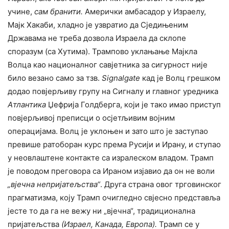
учине,
сам бранити.
Амерички амбасадор у Израелу,
Мајк Хакаби, хладно је узвратио да Сједињеним
Државама не треба дозвола Израела да склопе
споразум (са Хутима). Трампово уклањање Мајкла
Волца као националног савјетника за сигурност није
било везано само за тзв.
Signalgate
кад је Волц грешком
додао повјерљиву групу на Сигналу и главног уредника
Атлантика
Џефрија Голдберга, који је тако имао приступ
повјерљивој преписци о осјетљивим војним
операцијама. Волц је уклоњен и зато што је заступао
превише ратоборан курс према Русији и Ирану, и ступао
у неовлаштене контакте са изралеском владом. Трамп
је поводом преговора са Ираном изјавио да он не воли
„вјечна непријатељства“
. Друга страна овог трговинског
прагматизма, коју Трамп очигледно свјесно представља
јесте то да га не вежу ни „вјечна“, традиционална
пријатељства
(Израел, Канада, Европа).
Трамп се у