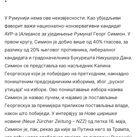
*
У Румунији нема ове неизвјесности. Као убједљиви
фаворит важи национално-конзервативни кандидат
АУР-а (
Алијансе за уједињење Румуна
) Георг Симион. У
првом кругу, Симион је добио више од 40% гласова, за
разлику од 20% његовог противника, либералног
кандидата и градоначелника Букурешта
Никушора Дана
.
Симион се представља као насљедник Калина
Георгескуа који је побиједио на претходним, накнадно
поништеним предсједничким изборима, због „руског
утицаја“ на изборе. Ово поништавање избора назива
Симион је назвао
пучем
, и најавио је постављање
Георгескуа за премијера приликом постављања владе,
након што побиједи. У интервјуу за
Нове циришке
новине
(Neue Zürcher Zeitung – NZZ)
од петка 16. маја,
Симион је, пак, рекао да није за Путина него за Трампа,