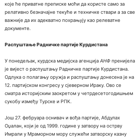
које ће приватне преписке моћи да користе само за
релативно безначајне текуће и техничке ствари а за све
важније да их адекватно похрањују као релеватне
документе.
Распуштање Радничке партије Курдистана
У понедељак, курдска медијска агенција
АНФ
пренијела
је вијест о распуштању Радничке партије Курдистана.
Одлука о полагању оружја и распуштању донесена је на
12. партијском конгресу у сјеверном Ираку. Ово се
сматра историјским заокретом у четрдесетогодишњем
сукобу између Турске и РПК.
Још 27. фебруара оснивач и вођа партије, Абдулах
Оџалан, који је од 1999. године у затвору на острву
Имрали у Мраморном мору служећи затворску казну