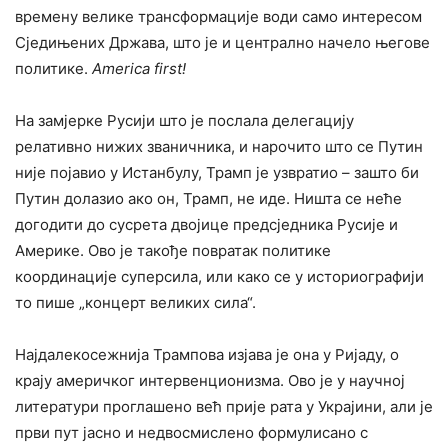
времену велике трансформације води само интересом
Сједињених Држава, што је и централно начело његове
политике.
America first!
На замјерке Русији што је послала делегацију
релативно нижих званичника, и нарочито што се Путин
није појавио у Истанбулу, Трамп је узвратио – зашто би
Путин долазио ако он, Трамп, не иде. Ништа се неће
догодити до сусрета двојице предсједника Русије и
Америке. Ово је такође повратак политике
координације суперсила, или како се у историографији
то пише „концерт великих сила“.
Најдалекосежнија Трампова изјава је она у Ријаду, о
крају америчког интервенционизма. Ово је у научној
литератури проглашено већ прије рата у Украјини, али је
први пут јасно и недвосмислено формулисано с