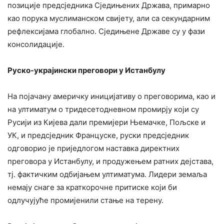
позиције предсједника Сједињених Држава, примарно
као порука муслиманском свијету, али са секундарним
рефлексијама глобално. Сједињене Државе су у фази
консолидације.
Руско-украјински преговори у Истанбулу
На појачану америчку иницијативу о преговорима, као и
на ултиматум о тридесетодневном промирју који су
Русији из Кијева дали премијери Њемачке, Пољске и
УК, и предсједник Француске, руски предсједник
одговорио је приједлогом наставка директних
преговора у Истанбулу, и продужењем ратних дејстава,
тј. фактичким одбијањем ултиматума. Лидери земаља
немају снаге за краткорочне притиске који би
одлучујуће промијенили стање на терену.