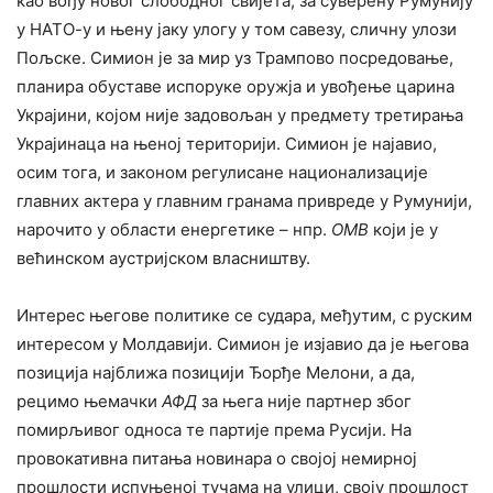
као вођу новог слободног свијета, за суверену Румунију
у НАТО-у и њену јаку улогу у том савезу, сличну улози
Пољске. Симион је за мир уз Трампово посредовање,
планира обуставе испоруке оружја и увођење царина
Украјини, којом није задовољан у предмету третирања
Украјинаца на њеној територији. Симион је најавио,
осим тога, и законом регулисане национализације
главних актера у главним гранама привреде у Румунији,
нарочито у области енергетике – нпр.
ОМВ
који је у
већинском аустријском власништву.
Интерес његове политике се судара, међутим, с руским
интересом у Молдавији. Симион је изјавио да је његова
позиција најближа позицији Ђорђе Мелони, а да,
рецимо њемачки
АФД
за њега није партнер због
помирљивог односа те партије према Русији. На
провокативна питања новинара о својој немирној
прошлости испуњеној тучама на улици, своју прошлост