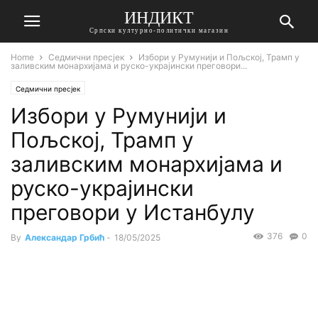
ИНДИКТ
Српски културно-политички магазин
Home
Седмични пресјек
Избори у Румунији и Пољској, Трамп у
заливским монархијама и руско-украјински преговори...
Седмични пресјек
Избори у Румунији и
Пољској, Трамп у
заливским монархијама и
руско-украјински
преговори у Истанбулу
376
0
By
Александар Грбић
-
18/05/2025