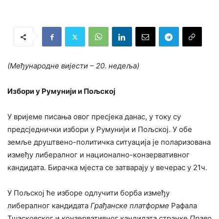
(Међународне вијести – 20. недеља)
Избори у Румунији и Пољској
У вријеме писања овог пресјека данас, у току су
предсједнички избори у Румунији и Пољској. У обе
земље друштвено-политичка ситуација је поларизована
између либералног и национално-конзервативног
кандидата. Бирачка мјеста се затварају у вечерас у 21ч.
У Пољској ће изборе одлучити борба између
либералног кандидата
Грађанске платформе
Рафала
Тшасковског и конзервативног кандидата странке
Право