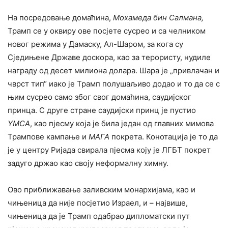
На посредовање домаћина,
Мохамеда бин Салмана,
Трамп се у оквиру ове посјете сусрео и са челником
новог режима у Дамаску, Ал-Шаром, за кога су
Сједињене Државе доскора, као за терористу, нудиле
награду од десет милиона долара. Шара је „привлачан и
чврст тип“ иако је Трамп полушаљиво додао и то да се с
њим сусрео само због свог домаћина, саудијског
принца. С друге стране саудијски принц је пустио
YMCA
, као пјесму која је била један од главних мимова
Трампове кампање и
МАГА
покрета. Конотација је то да
је у центру Ријада свирала пјесма коју је ЛГБТ покрет
задуго држао као своју неформалну химну.
Ово приближавање заливским монархијама, као и
чињеница да није посјетио Израел, и – највише,
чињеница да је Трамп одабрао дипломатски пут