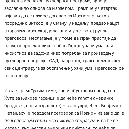
рјешења иранског нуклеарног програма, врло је
захладнило односе са Израелом. Трамп је у четвртак
изјавио да се назире договор са Ираном, а његов
посредник Виткоф је у Оману, у недељу, предао нацрт
споразума иранској делегацији у четвртој рунди
преговора. Неслагање је у томе да Иран пристаје да
напусти пројекат високообогаћеног уранијума, али
инсистира да задржи ниво потребан за производњу
нуклеарне енергије. САД, напротив, траже демонтажу
свих центрифуга за обогаћење уранијума. Преговори се
настављају.
Израел је међутим тиме, као и обуставом напада на
Хуте за њихове гаранције да неће гађати америчке
бродове (а не и израелске) – врло увријеђен. Бенјамин
Нетањаху је поводом преговора са Ираном изјавио да је
лош споразум гори него никакав споразум,
и да ће се
Израел, ако његови амерички пријатељи то неће да