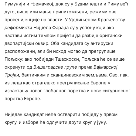
Румунији и Њемачкој, док су у Будимпешти и Риму већ
дуго, више или мање припитомљени, режими ове
провенијенције на власти. У Уједињеном Краљевству
реформисти
Најџела Фараџа су у успону који ако
настави истим темпом пријети да разбије британски
двопартијски оквир. Оба кандидата су антируски
расположени, али би исход могао да прегрупише
Пољску: ако побиједи Тшаскоски, Пољска ће се више
окренути од
Вишеградске групе
према
Вајмарској
Тројки,
балтичким и скандинавским земљама. Ово, пак,
изгледа као стратешко прегруписање Европе у
израстању новог глобалног поретка и нове сигурносног
поретка Европе.
Ниједан кандидат неће остварити побједу у првом
кругу, и изборе ће одлучити други круг у јуну.