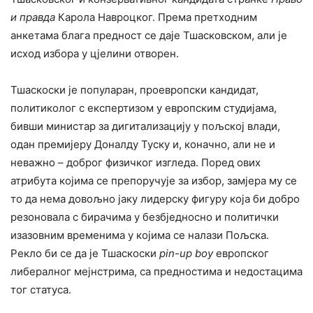
и правда
Карола Навроцког. Према претходним
анкетама блага предност се даје Тшасковском, али је
исход избора у цјелини отворен.
Тшаскоски је популаран, проевропски кандидат,
политиколог с експертизом у европским студијама,
бивши министар за дигитализацију у пољској влади,
одан премијеру Доналду Туску и, коначно, али не и
неважно – доброг физичког изгледа. Поред ових
атрибута којима се препоручује за избор, замјера му се
то да нема довољно јаку лидерску фигуру која би добро
резоновала с бирачима у безбједносно и политички
изазовним временима у којима се налази Пољска.
Рекло би се да је Тшаскоски
pin-up
boy
европског
либералног мејнстрима, са предностима и недостацима
тог статуса.