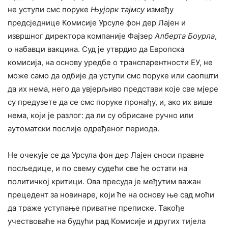
не уступи смс поруке
Њујорк тајмсу
између
предсједнице Комисије Урсуле фон дер Лајен и
извршног директора компаније Фајзер
Алберта Боурла
,
о набавци вакцина. Суд је утврдио да Европска
комисија, на основу уредбе о транспарентности ЕУ, не
може само да одбије да уступи смс поруке или саопшти
да их нема, него да увјерљиво представи које све мјере
су предузете да се смс поруке пронађу, и, ако их више
нема, који је разлог: да ли су обрисане ручно или
аутоматски послије одређеног периода.
Не очекује се да Урсула фон дер Лајен сноси правне
посљедице, и по свему судећи све ће остати на
политичкој критици. Ова пресуда је међутим важан
прецедент за новинаре, који ће на основу ње сад моћи
да траже уступање приватне преписке. Такође
учествоваће на будући рад Комисије и других тијела