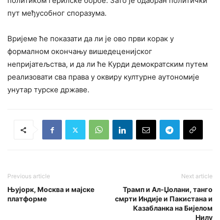
политиком герилске борбе. Зато је одабран политички
пут међусобног споразума.
Вријеме ће показати да ли је ово први корак у
формалном окончању вишедеценијског
непријатељства, и да ли ће Курди демократским путем
реализовати сва права у оквиру културне аутономије
унутар турске државе.
Previous article
Next article
Њујорк, Москва и мајске
Трамп и Ал-Џолани, танго
платформе
смрти Индије и Пакистана и
Казабланка на Бијелом
Нилу