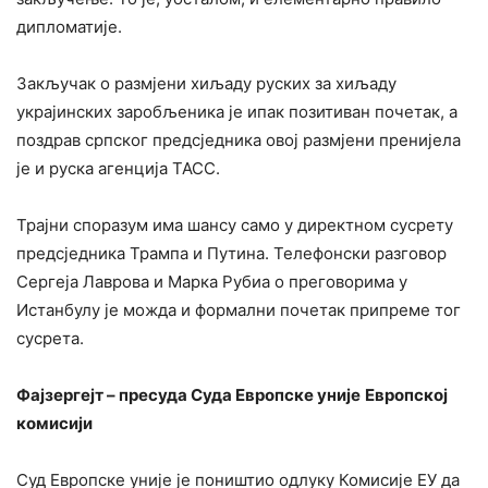
дипломатије.
Закључак о размјени хиљаду руских за хиљаду
украјинских заробљеника је ипак позитиван почетак, а
поздрав српског предсједника овој размјени пренијела
је и руска агенција ТАСС.
Трајни споразум има шансу само у директном сусрету
предсједника Трампа и Путина. Телефонски разговор
Сергеја Лаврова и Марка Рубиа о преговорима у
Истанбулу је можда и формални почетак припреме тог
сусрета.
Фајзергејт – пресуда Суда Европске уније
Европској
комисији
Суд Европске уније је поништио одлуку Комисије ЕУ да