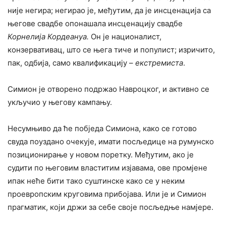
није негира; негирао је, међутим, да је инсценација са
његове свадбе опонашала инсценацију свадбе
Корнелија Кордеануа.
Он је националист,
конзервативац, што се њега тиче и популист; изричито,
пак, одбија, само квалификацију –
екстремиста
.
Симион је отворено подржао Навроцког, и активно се
укључио у његову кампању.
Несумњиво да ће побједа Симиона, како се готово
свуда поуздано очекује, имати посљедице на румунско
позиционирање у новом поретку. Међутим, ако је
судити по његовим властитим изјавама, ове промјене
ипак неће бити тако суштинске како се у неким
проевропским круговима прибојава. Или је и Симион
прагматик, који држи за себе своје посљедње намјере.