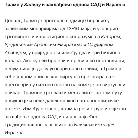
Трамп у
Заливу
и захлађење односа САД и Израела
Доналд Трамп је протекле седмице боравио у
заливским монархијама од 13-16. маја, и уговорио
трговинске и инвестиционе споразуме са
Катаром,
Уједињеним Арапским Емиратима и Саудијском
Арабијом
, у вриједности између два и три билиона
долара. Ако су ови бројеви и превисоко постављени,
несумњиво је да су уговори врло велики, а Трамп је
себе једном описао као виртуоза преговарања –
преговори су његово платно на коме је он виртуозни
сликар. Трампов трговачки менталитет на том путу
повукао је и неке далекосежне спољнополитичке
потезе. Између осталог, штампа региструје и осјетно
захлађење односа САД и њеног највећег
традиционалног савезника на
Блиском истоку
–
Израела.