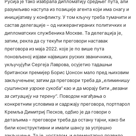
Русија је тако изабрала дипломатију средњег пута, али
разумљиво наступа из позиције агента који има снагу и
иницијативу у конфликту. У том кључу треба тумачити и
састав делегације – од нижерангираних политичких и
дипломатских службеника Москве. Та делегација је,
затим, рекла да су текући преговори наставак
преговора из маја 2022. које је по више пута
поновљеној изјави највиших руских званичника,
укључујући Сергеја Лаврова, осујетио тадашњи
британски премијер Борис Џонсон мало пред њиховим
закључењем; затим да преговори треба да
„елиминишу
суштинске узроке сукоба“
као и да морају бити
„везани
за ситуацију на терену“
. Поводом нагађања о
конкретним условима и садржају преговора, портпарол
Кремља Димитриј Песков, одбио је да говори о
детаљима – преговори треба да остану тајни, како би
били конструктивни и имали шансу за успјешно
закључење. То је, уосталом, и елементарно правило