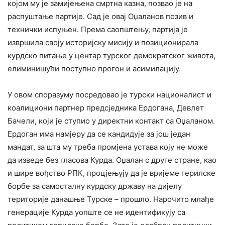
којом му је замијењена смртна казна, позвао је на
распуштање партије. Сад је овај Оџаланов позив и
технички испуњен. Према саопштењу, партија је
извршила своју историјску мисију и позиционирала
курдско питање у центар турског демократског живота,
елиминишући поступно прогон и асимилацију.
У овом споразуму посредовао је турски националист и
коалициони партнер предсједника Ердогана, Девлет
Бачели, који је ступио у директни контакт са Оџаланом.
Ердоган има намјеру да се кандидује за још један
мандат, за шта му треба промјена устава коју не може
да изведе без гласова Курда. Оџалан с друге стране, као
и шире вођство РПК, процјењују да је вријеме герилске
борбе за самосталну курдску државу на дијелу
територије данашње Турске – прошло. Нарочито млађе
генерације Курда уопште се не идентификују са