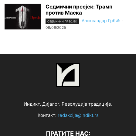
Седмични пресјек: Трамп
против Маска
Александар Грбић
-
СЕДМИЧНИ ПРЕСЈЕК
09/06/2025
Индикт. Дијалог. Револуција традиције.
Контакт:
redakcija@indikt.rs
ПРАТИТЕ НАС: