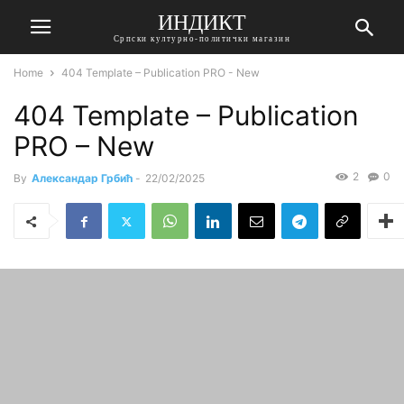
ИНДИКТ
Српски културно-политички магазин
Home
404 Template – Publication PRO - New
404 Template – Publication
PRO – New
2
0
By
Александар Грбић
-
22/02/2025