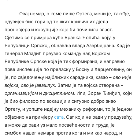
Овај немар, о коме пише Ортега, мени је, такође,
одувијек био гори од тешких кривичних дјела
проневјера и корупције које би починила власт.
Сјетимо се примјера куће Бранка Ћопића, коју, у
Републици Српској, обнавља влада Азербејџана. Кад је
генерал Младић преузео команду над Војском
Републике Српске која је тек формирана, и направио
прве инспекције по преласку у Босну и Херцеговину, он
је, по свједочењу најближих сарадника, казао –
ово није
војска, ово је јавашлук.
Затим је та војска створена –
организацијом
и
дисциплином
. Или, Зоран Ђинђић, који
је био филозоф по вокацији и сигурно добро знао
Ортегу, и уопште идејну механику реформи, то је једном
објаснио на примјеру
сата
. Сат који не ради у предузећу,
а може да ради уз мало посвећености и труда, је
симбол нашег немара против кога и ми као народ, и