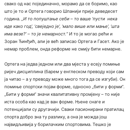
свако од нас појединачно, морамо да се боримо, као
што је то и Ортега говорио Шпанији прије деведесет
година.
„И то попуштање себи – то ваше ‘пусти нека
иде како год’, ‘свеједно је’, ‘мало више или мање’, ‘шта
има везе?’ – то је немарност.“
И то је могао рећи и
Зоран Ђинђић, али је већ записао Ортега и Гасет. Ако је
немар проблем, онда реформе не смију бити немарне.
Ортега на једва једном или два мјеста у есеју помиње
ријеч
дисциплина
(барем у енглеском преводу који сам
ја читао – а у преводу може много тога да се изгуби). Он
помиње спортски појам форме, односно „бити у форми“.
„Бити у форми“ значи квалитативну промјену – то није
иста особа као кад је ван форме. Њене снаге и
потенцијали су другачији. Сваки пасионирани пратилац
спорта добро зна ту разлику, а она је можда још
највидљивија у борилачким спортовима. Тешко је