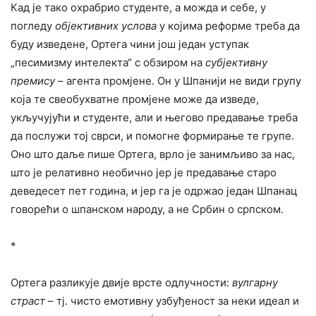
Кад је тако охрабрио студенте, а можда и себе, у
погледу
објективних услова
у којима реформе треба да
буду изведене, Ортега чини још један уступак
„песимизму интелекта“ с обзиром на
субјективну
премису
– агента промјене. Он у Шпанији не види групу
која те свеобухватне промјене може да изведе,
укључујући и студенте, али и његово предавање треба
да послужи тој сврси, и помогне формирање те групе.
Оно што даље пише Ортега, врло је занимљиво за нас,
што је релативно необично јер је предавање старо
деведесет пет година, и јер га је одржао један Шпанац
говорећи о шпанском народу, а не Србин о српском.
*
Ортега разликује двије врсте одлучности:
вулгарну
страст
– тј. чисто емотивну узбуђеност за неки идеал и