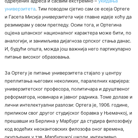
одређених адреса и сасвим екстремно –
укидања
универзитета
. Тим поводом сјетио сам се есеја Ортеге
и Гасета
Мисија универзитета
чије главне идеје хоћу да
резимирам у овом прегледу. Осим тога, и Ортегина
оцјена шпанског националног карактера може бити, по
аналогији, и занимљива дијагноза српског стања данас.
И, будући општа, можда још важнија него партикуларно
питање високог образовања.
За Ортегу је питање универзитета стајало у центру
преплитања његових неколиких, паралелних каријера:
универзитетског професора, политичара и друштвеног
реформатора, новинара и јавног радника. Томе долазе и
лични интелектуални разлози: Ортега је, 1906. године,
приликом свог другог студијског боравка у Њемачкој, и
прешавши из Берлина у Марбург да студира филозофију
код водећих неокантовских филозофа оног времена,
окупљених у тзв.
Марбуршкој школи
, интензивно