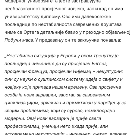
модерног универзитета јесте застрашујућа
необразованост просјечног човјека, чак и кад он има
универзитетску диплому. Ово има далекосежне
посљедице по нестабилноста савремених друштава,
чиме се Ортега детаљније бавио у преходно објављеној
Побуни маса.
У предавању он те закључке понавља:
„Нестабилна ситуација у Европи у овом тренутку је
посљедица чињенице да су просјечан Енглез,
просјечан Француз, просјечан Нијемац – некултурни;
они су неуки о суштинском систему идеја о свијету и
човјеку који припада нашем времену. Ова просјечна
особа је нови варварин, заостао за савременом
цивилизацијом, архаичан и примитиван у поређењу са
својим проблемима, који су сурово, немилосрдно
модерни. Овај нови варварин је прије свега
професионалац, ученији него икада прије, али
истовремено некултурнији – инжењер, љекар, адвокат,