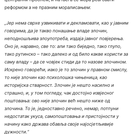
реформом а не празним моралисањем:
„Јер нема сврхе узвикивати и декламовати, као у јавним
говорима, да је такво понашање владе злочин,
неподношљива злоупотреба, издаја јавног повјерења.
Оно је, наравно, све то: али тако биједно, тако глупо,
тако рутинско – тако далеко и од било какве користи за
саму владу – да се човјек стиди да то назове злочином.
Искрено говорећи, иако је то злочин у правном смислу,
то није злочин као психолошка чињеница, као
историјска стварност. Злочин је нешто насилно и
страшно, и, у том погледу, чак достојно извјесног
поштовања: ово није злочин већ нешто ниже од
злочина. То је, једноставно речено, немар, потпуни
недостатак укуса, самопоштовања и пристојности у
начину како држава обавља своје најосјетљивије
дужности.“