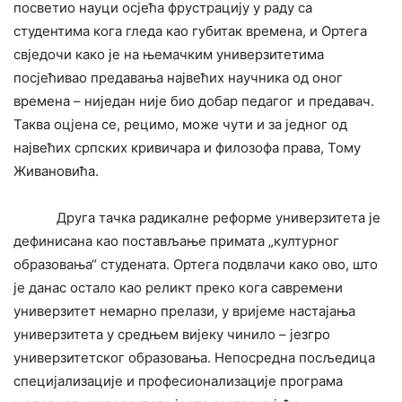
посветио науци осјећа фрустрацију у раду са
студентима кога гледа као губитак времена, и Ортега
свједочи како је на њемачким универзитетима
посјећивао предавања највећих научника од оног
времена – ниједан није био добар педагог и предавач.
Таква оцјена се, рецимо, може чути и за једног од
највећих српских кривичара и филозофа права, Тому
Живановића.
Друга тачка радикалне реформе универзитета је
дефинисана као постављање примата „културног
образовања“ студената. Ортега подвлачи како ово, што
је данас остало као реликт преко кога савремени
универзитет немарно прелази, у вријеме настајања
универзитета у средњем вијеку чинило – језгро
универзитетског образовања. Непосредна посљедица
специјализације и професионализације програма