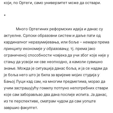
који, по Ортеги, само универзитет може да оствари.
*
Много Ортегиних реформских идеја и данас су
актуелне. Српски образовни систем и даље пати од
кардиналног неразумијевања, или боље –
немара
према
принципу економије у образовању,
тј. према јако
ограниченој способности човјека да учи због које није у
стању да усвоји ни све неопходно, а камоли сувишно
знање. Можда је ситуација данас боља, и ја се надам да
је боља него што је била за вријеме мојих студија у
Бањој Луци кад сам, на многим предметима, морао да
учим застрашујућу гомилу потпуно непотребних ствари
које сам заборављао два дана послије испита. Ја данас,
из те перспективе, сматрам чудом да сам уопште
завршио факултет.