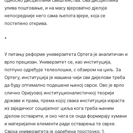
односно дисциплини свештенства. Ова дисциплина
улива поштовање, и на масу вјероватно дјелује
непосредније него сама љепота вјере, која се
постепено открива.
*
У питању реформе универзитета Ортега је аналитичан и
врло прецизан. Универзитет се, као институција,
потпуно одређује телеолошки, с обзиром на циљ. За
Ортегу, институција је машина чији сви дијелови треба
да буду оптимално подешени њеној сврси. Ово је врло
слично Оријуовој институционалистичкој теорији
државе и права, према којој свака институција израста
из заједичког социјалног циља кога треба њеним
дјелом остварити, и око чега се онда формирају хумани
и материјални елементи ради остварења те сврхе.
Сврха универзитета је одређена троструко: 1.