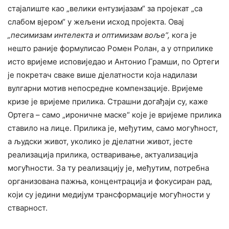
стајалиште као „велики ентузијазам“ за пројекат „са
слабом вјером“ у жељени исход пројекта. Овај
„песимизам интелекта и оптимизам воље“,
кога је
нешто раније формулисао Ромен Ролан, а у отприлике
исто вријеме исповиједао и Антонио Грамши, по Ортеги
је покретач сваке више дјелатности која надилази
вулгарни мотив непосредне компензације. Вријеме
кризе је вријеме прилика. Страшни догађаји су, каже
Ортега – само „ироничне маске“ које је вријеме прилика
ставило на лице. Прилика је, међутим, само могућност,
а људски живот, уколико је дјелатни живот, јесте
реализација прилика, остваривање, актуализација
могућности. За ту реализацију је, међутим, потребна
организована пажња, концентрација и фокусиран рад,
који су једини медијум трансформације могућности у
стварност.