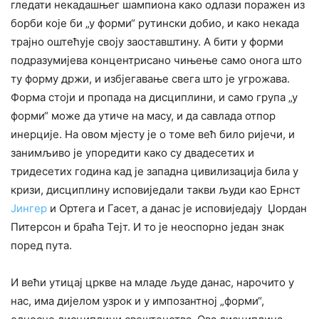
гледати некадашњег шампиона како одлази поражен из
борби које би „у форми“ рутински добио, и како некада
трајно оштећује своју заоставштину. А бити у форми
подразумијева концентрисано чињење само онога што
ту форму држи, и избјегавање свега што је угрожава.
Форма стоји и пропада на дисциплини, и само група „у
форми“ може да утиче на масу, и да савлада отпор
инерције. На овом мјесту је о томе већ било ријечи, и
занимљиво је упоредити како су двадесетих и
тридесетих година кад је западна цивилизација била у
кризи, дисциплину исповиједали такви људи као Ернст
Јингер
и Ортега и Гасет, а данас је исповиједају Џордан
Питерсон и браћа Тејт. И то је неоспорно један знак
поред пута.
И већи утицај цркве на младе људе данас, нарочито у
нас, има дијелом узрок и у импозантној „форми“,