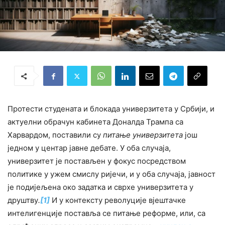
Протести студената и блокада универзитета у Србији, и
актуелни обрачун кабинета Доналда Трампа са
Харвардом, поставили су
питање универзитета
још
једном у центар јавне дебате. У оба случаја,
универзитет је постављен у фокус посредством
политике у ужем смислу ријечи, и у оба случаја, јавност
је подијељена око задатка и сврхе универзитета у
друштву
.
[1]
И у контексту револуције вјештачке
интелигенције поставља се питање реформе, или, са