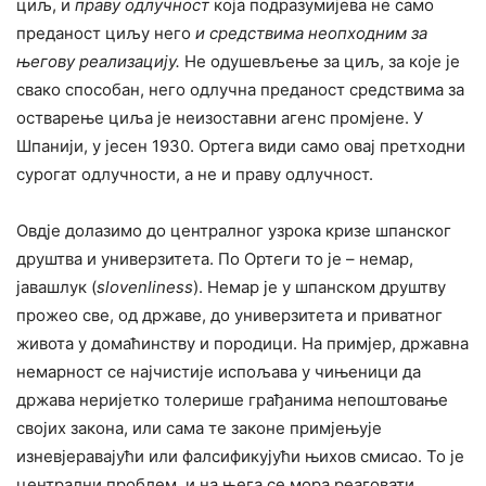
циљ, и
праву одлучност
која подразумијева не само
преданост циљу него
и средствима неопходним за
његову реализацију.
Не одушевљење за циљ, за које је
свако способан, него одлучна преданост средствима за
остварење циља је неизоставни агенс промјене. У
Шпанији, у јесен 1930. Ортега види само овај претходни
сурогат одлучности, а не и праву одлучност.
Овдје долазимо до централног узрока кризе шпанског
друштва и универзитета. По Ортеги то је – немар,
јавашлук (
slovenliness
). Немар је у шпанском друштву
прожео све, од државе, до универзитета и приватног
живота у домаћинству и породици. На примјер, државна
немарност се најчистије испољава у чињеници да
држава неријетко толерише грађанима непоштовање
својих закона, или сама те законе примјењује
изневјеравајући или фалсификујући њихов смисао. То је
централни проблем, и на њега се мора реаговати