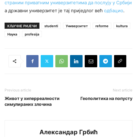
страним приватним универзитетима да послују у Србији
а државни универзитет је тај приједлог већ
одбацио
.
КЉУЧНЕ РИЈЕЧИ
studenti
Универзитет
reforme
kultura
Наука
profesija
Previous article
Next article
Живот у хиперреалности
Геополитика на попусту
симулираних злочина
Александар Грбић