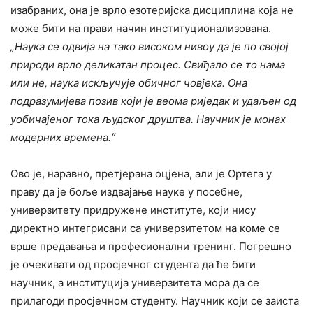
изабраних, она је врло езотеријска дисциплина која не
може бити на прави начин институционализована.
„Наука се одвија на тако високом нивоу да је по својој
природи врло деликатан процес. Свиђало се то нама
или не, наука искључује обичног човјека. Она
подразумијева позив који је веома риједак и удаљен од
уобичајеног тока људског друштва. Научник је монах
модерних времена.“
Ово је, наравно, претјерана оцјена, али је Ортега у
праву да је боље издвајање науке у посебне,
универзитету придружене институте, који нису
директно интегрисани са универзитетом на коме се
врше предавања и професионални тренинг. Погрешно
је очекивати од просјечног студента да ће бити
научник, а институција универзитета мора да се
прилагоди просјечном студенту. Научник који се заиста