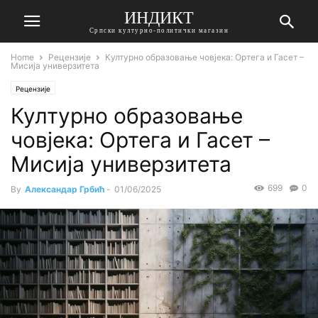
ИНДИКТ
Српски културно-политички магазин
Home
Рецензије
Културно образовање човјека: Ортега и Гасет –
Мисија универзитета
Рецензије
Културно образовање
човјека: Ортега и Гасет –
Мисија универзитета
699
0
By
Александар Грбић
-
01/06/2025