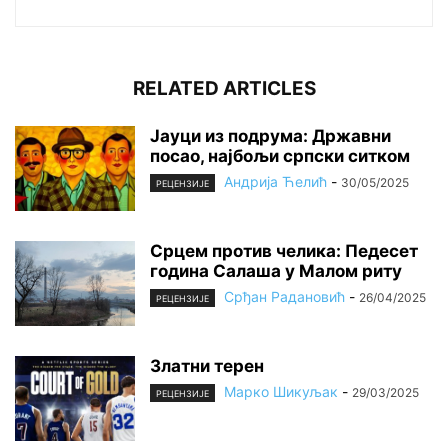
RELATED ARTICLES
Јауци из подрума: Државни
посао, најбољи српски ситком
Андрија Ћелић
-
30/05/2025
РЕЦЕНЗИЈЕ
Срцем против челика: Педесет
година Салаша у Малом риту
Срђан Радановић
-
26/04/2025
РЕЦЕНЗИЈЕ
Златни терен
Марко Шикуљак
-
29/03/2025
РЕЦЕНЗИЈЕ