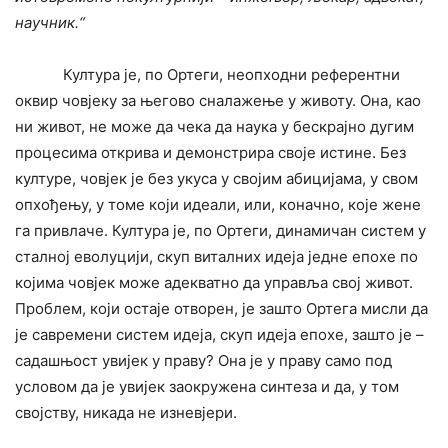
научник.“
Култура је, по Ортеги, неопходни референтни
оквир човјеку за његово сналажење у животу. Она, као
ни живот, не може да чека да наука у бескрајно дугим
процесима открива и демонстрира своје истине. Без
културе, човјек је без укуса у својим абицијама, у свом
опхођењу, у томе који идеали, или, коначно, које жене
га привлаче. Култура је, по Ортеги, динамичан систем у
сталној еволуцији, скуп виталних идеја једне епохе по
којима човјек може адекватно да управља свој живот.
Проблем, који остаје отворен, је зашто Ортега мисли да
је савремени систем идеја, скуп идеја епохе, зашто је –
садашњост увијек у праву? Она је у праву само под
условом да је увијек заокружена синтеза и да, у том
својству, никада не изневјери.