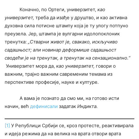
Коначно, по Ортеги, универзитет,
као
универзитет,
треба да изађе у друштво, и као активна
духовна сила потисне штампу која је ту улогу потпуно
преузела. Јер, штампа је вулгарни идолопоклоник
тренутка:
„Стварни живот је, свакако, искључиво
садашњост; али новинар деформише садашњост
сводећи је на тренутак, а тренутак на сензационално.“
Универзитет мора да,
као универзитет,
говори о
важним, трајно важним савременим темама из
перспективе професије, науке и културе.
А вама је познато да смо ми, на готово исти
начин, већ
дефинисали
задатак
Индикта.
[1]
У Републици Србији се, кроз протесте, реактивирала
и идеја режима да на велика на врата отвори врата