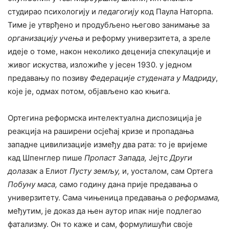
студирао психологију и
педагогију
код Паула Наторпа.
Тиме је утврђено и продубљено његово занимање за
организацију учења
и реформу универзитета, а зреле
идеје о томе, након неколико деценија спекулације и
живог искуства, изложиће у јесен 1930. у једном
предавању по позиву
Федерације студената у Мадриду
,
које је, одмах потом, објављено као књига.
Ортегина реформска интелектуална диспозиција је
реакција на раширени осјећај кризе и пропадања
западне цивилизације између два рата: то је вријеме
кад Шпенглер пише
Пропаст Запада
,
Јејтс
Други
долазак
а Елиот
Пусту земљу,
и, уосталом, сам Ортега
Побуну маса,
само годину дана прије предавања о
универзитету. Сама чињеница предавања о
реформама,
међутим, је доказ да њен аутор ипак није подлегао
фатализму. Он то каже и сам, формулишући своје