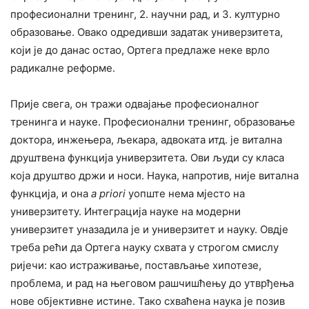
професионални тренинг, 2. научни рад, и 3. културно
образовање. Овако одредивши задатак универзитета,
који је до данас остао, Ортега предлаже неке врло
радикалне реформе.
Прије свега, он тражи одвајање професионалног
тренинга и науке. Професионални тренинг, образовање
доктора, инжењера, љекара, адвоката итд. је витална
друштвена функција универзитета. Ови људи су класа
која друштво држи и носи. Наука, напротив, није витална
функција, и она
a priori
уопште нема мјесто на
универзитету. Интеграција науке на модерни
универзитет уназадила је и универзитет и науку. Овдје
треба рећи да Ортега науку схвата у строгом смислу
ријечи: као истраживање, постављање хипотезе,
проблема, и рад на његовом рашчишћењу до утврђења
нове објективне истине. Тако схваћена наука је позив