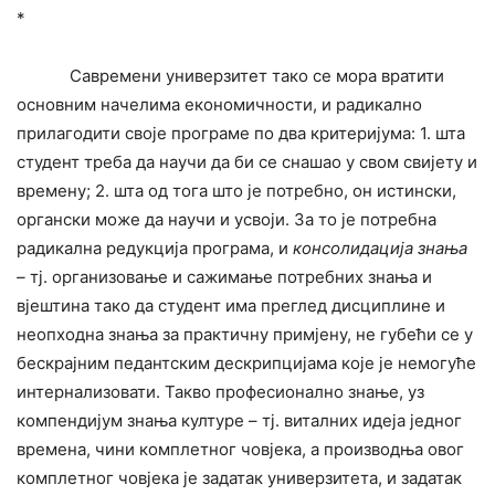
*
Савремени универзитет тако се мора вратити
основним начелима економичности, и радикално
прилагодити своје програме по два критеријума: 1. шта
студент треба да научи да би се снашао у свом свијету и
времену; 2. шта од тога што је потребно, он истински,
органски може да научи и усвоји. За то је потребна
радикална редукција програма, и
консолидација знања
–
тј. организовање и сажимање потребних знања и
вјештина тако да студент има преглед дисциплине и
неопходна знања за практичну примјену, не губећи се у
бескрајним педантским дескрипцијама које је немогуће
интернализовати. Такво професионално знање, уз
компендијум знања културе – тј. виталних идеја једног
времена, чини комплетног човјека, а производња овог
комплетног човјека је задатак универзитета, и задатак